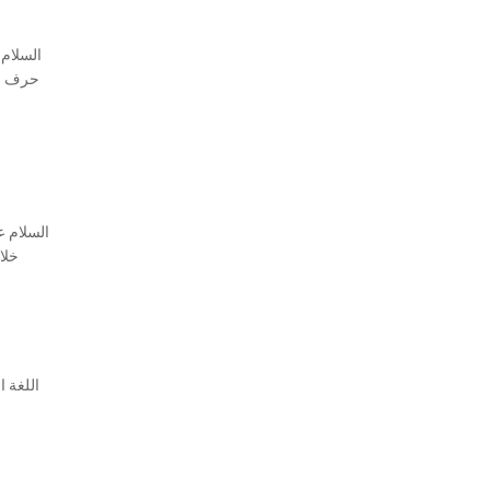
السلام 
حرف ال
السلام ع
خلا
اللغة 