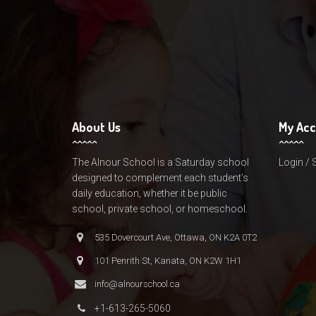
About Us
My Ac
The Alnour School is a Saturday school
Login / 
designed to complement each student’s
daily education, whether it be public
school, private school, or homeschool.
535 Dovercourt Ave, Ottawa, ON K2A 0T2
101 Penrith St, Kanata, ON K2W 1H1
info@alnourschool.ca
+1-613-265-5060