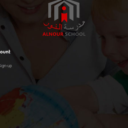
count
Sign-up