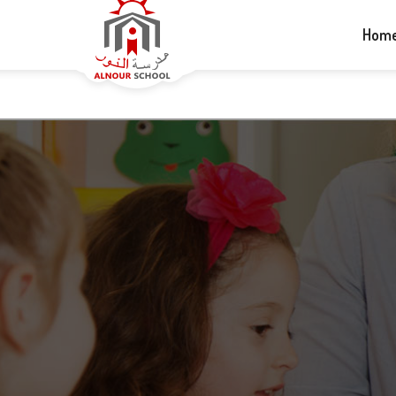
+1-613-265-5060
info@alnourschool.ca
Hom