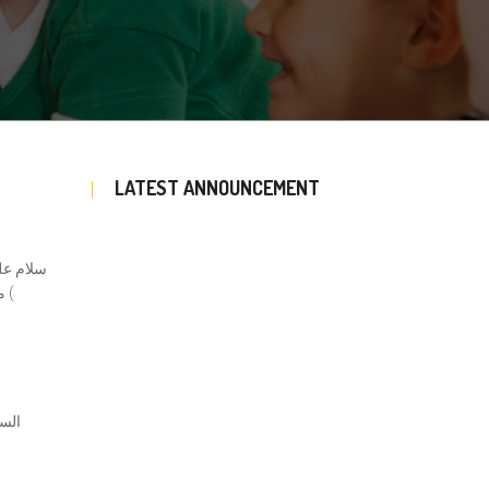
LATEST ANNOUNCEMENT
سلام علي
من الألف الى الواو – ⁠تم إعطاء حرف الياء – تم كتابة حرف الياء على الورق المصور – ⁠تم إعطاء الحركات والمدود – ⁠تم عمل نشاط عن حرف الياء (
السل