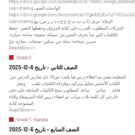
https://docs.google.com/presentation/d/19MezTzmkgrLdGMA
usp=sharing الواجبات الصف
https://docs.google.com/document/d/1Ygk4zEdEvCu71lCQuCJG
usp=sharing الإملاء: حرف (أ-ب-ت-ث-ج-ح-خ-د-ذ-ر-ز-س) مع
الحركات المطلوب :التدرب على كتابة الحروف وحفظها التعبير : حفظ
الكلمات التي تبدأ بحرف السين سَ: سمكة- سفينة- ساعة- سيارة-
سرير- سجادة- سلة- سِ: سكين- سنجاب- سنارة- سُ:
Read More >>
Grade 2
الصف الثاني – تاريخ 6-12-2025
المعلمة نيفين تم اعطاء درس هيا نلعب ص28 حل تمارين الدرس من
الكتاب الأساس تحليل وتركيب وقراءة الكلمات نلعب وصل
قاعة سامر ساعد المطلوب نسخ الكلمات السابقة على دفتر
خارجي كل كلمة ثلاث مرات تم اعطاء درس التاء المربوطة والتاء
المفتوحة كتابة
Read More >>
Grade 7 - Kanata
الصف السابع – تاريخ 6-12-2025