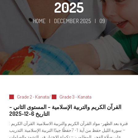
2025
HOME
|
DECEMBER 2025
|
09
Grade 2 - Kanata
/
Grade 3 - Kanata
القرآن الكريم والتربية الإسلامية – المستوى الثاني –
التاريخ 6-12-2025
فترة بعد الظهر- مواد القرآن الكريم والتربية الاسلامية: القرآن الكريم :
– سورة الليل حفظ من آية 1- 7حفظًا جيدًا التربية الإسلامية: التدريب
على صلَاةِ الفجر. المطلوب: – تكملة الاختبار في التشهد والصلوات