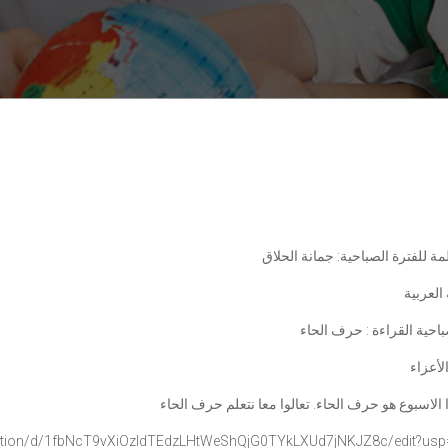
ة للفترة الصباحية: جمانة الحلاق
 العربية
باحية القراءة : حرف الحاء
لأعزاء
 الاسبوع هو حرف الحاء. تعالوا معا نتعلم حرف الحاء
tion/d/
1fbNcT9vXiOzIdTEdzLHtWeShQjG0T
YkLXUd7jNKJZ8c/edit?usp