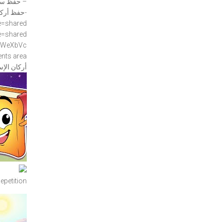
– حفظ سور
-حفظ أركا
e=shared
e=shared
dWeXbVc
nts area
YouTube video
Preview YouTube video سورة 