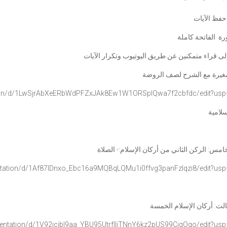
فظ الآيات
ة الفاتحة كاملة
إلى قراء متمكنين عن طريق اليوتيوب وتكرار الآيات
صغيرة مع الشرح لصف الروضة
on/d/
1LwSjrAbXeERbWdPFZxJAk8Ew1W1OR
SplQwa7f2cbfdc/edit?usp
إسلامية
امس: الركن الثاني من أركان الإسلام:- الصلاة
tation/d/1Af87IDnxo_
Ebc16a9MQBqLQMu1i0ffvg3panFzlq
zi8/edit?us
الث: أركان الإسلام الخمسة
entation/d/1V92jcjbI9aa_
YBU95UtrfIliTNnY6kz2pUS99CjgOg
o/edit?usp