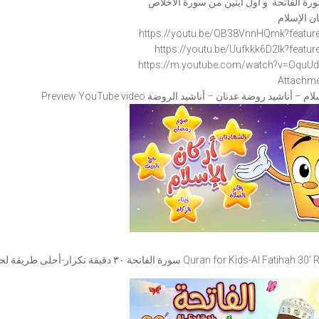
ة الفاتحة و اول ايتين من سورة الاخلاص
ن الإسلام
https://youtu.be/OB38VnnHQmk?
featur
https://youtu.be/Uufkkk6D2lk?
featur
https://m.youtube.com/watch?v=
OquU
Attachme
Preview  أركان الإسلام – أناشيد روضة عدنان – أناشيد الروضة
الفاتحة ٣٠ دقيقة تكرار-أحلى طريقة لحفظ القرآن للأطفال Quran for Kids-Al Fatihah 30′ Repetition