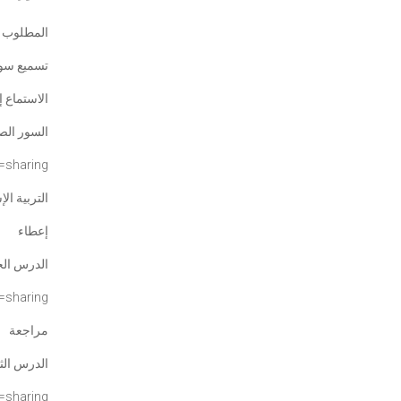
المطلوب ح
تسميع سور
الاستماع 
السور ال
=
sharing
التربية ال
إعطاء
الدرس الخ
p=sharing
مراجعة
الدرس الث
=sharing