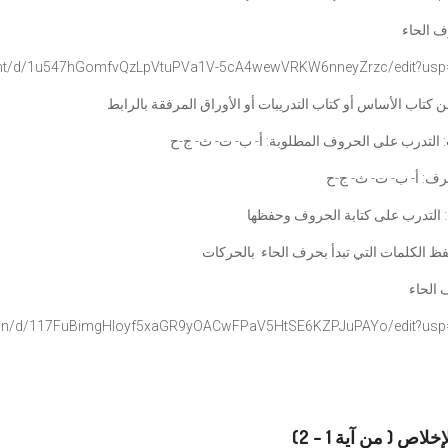
 الحاء
t/d/
1u547hGomfvQzLpVtuPVa1V-
5cA4wewVRKW6nneyZrzc/edit?usp
 كتاب الأساس أو كتاب التدريبات أو الأوراق المرفقة بالرابط
 التدرب على كتابة الحروف وحفظها
حفظ الكلمات التي تبدأ بحرف الحاء بالحركات
الحاء
on/d/
117FuBimgHIoyf5xaGR9yOACwFPaV5
HtSE6KZPJuPAYo/edit?usp
لاص ( من آية 1 – 2)