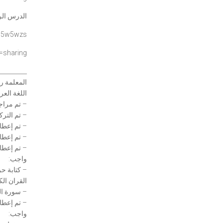
الدرس الرا
s5w5wzs
=sharing
_________
المعلمة ر
اللغة العرب
– تم مراج
– تم التر
– ⁠تم إعط
– ⁠تم إعط
– ⁠تم إعط
واجب:
– كتابة ح
القران الك
– سورة ال
– ⁠تم إعط
واجب: