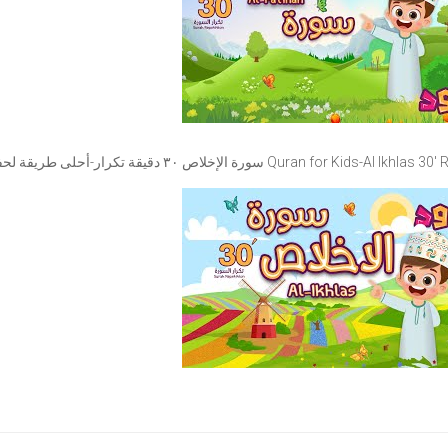
الإخلاص ٣٠ دقيقة تكرار-أحلى طريقة لحفظ القرآن للأطفال Quran for Kids-Al Ikhlas 30′ Repetition