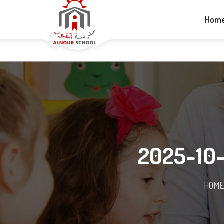
+1-613-265-5060
info@alnourschool.ca
Hom
HOM