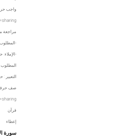
واجب حرف
=
sharing
مراجعة من
المطلوب: التدرب على الحروف المطلوبة: أ- ب- ت- ث- ج-ح-
الإملاء: حرف: أ- ب- ت- ث- ج-ح-
المطلوب :
التعبير : 
صف حرف 
=
sharing
قرآن
إعطاء
سورة الإخ