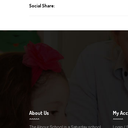
Social Share:
About Us
My Ac
The Alnour School is a Saturday school
Login / 