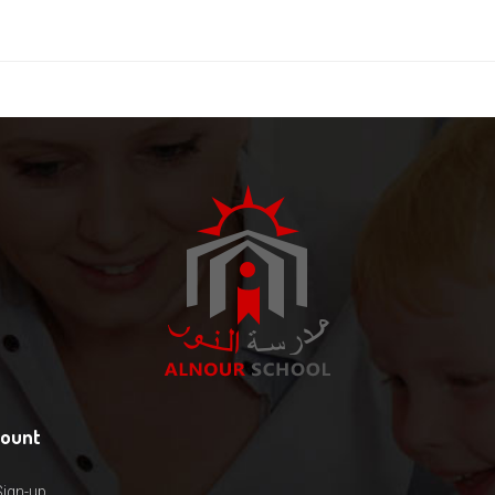
count
Sign-up