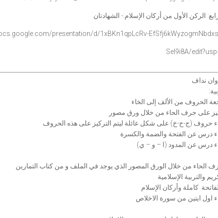
بع: الركن الأول من أركان الإسلام:- الشهادتان
docs.google.com/
presentation/d/1xBKn1qpLcRv-
EfSfj6kWyzogmNbdx
SeI9i8A/edit?usp
___________________________________________________________________________
وان نداف
ية:
عة الحروف من الألف إلى الخاء
كيز على حرف الحاء من خلال ورق مصور
اء حروف (ج-ح-خ) على شكل عائلة ليتم التركيز على هذه الحروف
اء درس عن الفتحة والضمة والكسرة⁠
اء درس عن المدود (ا – و – ي)
رف الحاء من خلال الورق المصور الذي يوجد في الملف و من كتاب التمارين
ريم والتربية الإسلامية
فاتحة كاملة وأركان الإسلام
اء اول ايتين من سورة الاخلاص