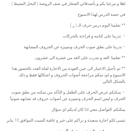
اهلا و مرحبا بكم و بأصدقائي الصغار في صف الروضة ( النحل النشيط )
في حصة الدرس لهذا الاسبوع
** تعلمنا اليوم درس حرف الـ ( ز )
– تدربنا على كتابته و قراءته بالحركات .
– تدربنا على نطق صوت الحرف وتمييزه عن الحروف المشابهة
** تعلمنا العد و نتدرب على العد من عشرة الى عشرون
** تم تأجيل الاختبار الى حين العودة من الاجازة لقلة العدد بالحضور هذا
الاسبوع و اود منكم مراجعة أصوات الحروف و اشكالها فقط و ذلك
بالشكل التالي:
– يمكنكم عرض الحرف على الطفل و التأكد من تمكنه من نطق صوت
الحرف و ليس اسم الحرف وتمييزه عن أصوات حروف قد تشابهه صوتياََ .
يمكنكم التواصل معي اذا كان لديكم اي سؤال .
نتمنى لكم اجازة سعيدة و نراكم على خير و عافية السبت الموافق 10 يناير