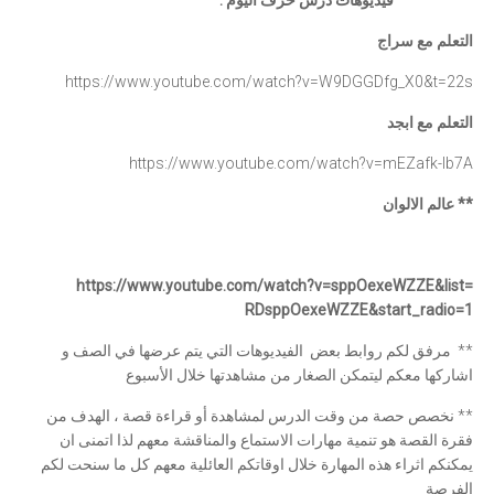
فيديوهات درس حرف اليوم :
التعلم مع سراج
https://www.youtube.com/watch?
v=W9DGGDfg_X0&t=22s
التعلم مع ابجد
https://www.youtube.com/watch?
v=mEZafk-lb7A
** عالم الالوان
https://www.youtube.com/watch?
v=sppOexeWZZE&list=
RDsppOexeWZZE&start_radio=1
** مرفق لكم روابط بعض الفيديوهات التي يتم عرضها في الصف و
اشاركها معكم ليتمكن الصغار من مشاهدتها خلال الأسبوع
** نخصص حصة من وقت الدرس لمشاهدة أو قراءة قصة ، الهدف من
فقرة القصة هو تنمية مهارات الاستماع والمناقشة معهم لذا اتمنى ان
يمكنكم اثراء هذه المهارة خلال اوقاتكم العائلية معهم كل ما سنحت لكم
الفرصة