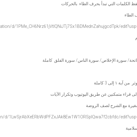
حفظ الكلمات التي تبدأ بحرف الطاء بالحركات
الطاء
tation/d/1PMe_
CH6Nrz61jVtIQNiJTj7Sx1BDMednZa
hujgcdTpk/edit?usp
تحة/ سورة الإخلاص/ سورة الناس/ سورة الفلق كاملة
آية ١ إلى 3 كاملة
إلى قراء متمكنين عن طريق اليوتيوب وتكرار الآيات
صغيرة مع الشرح لصف الروضة
on/d/
1LwSjrAbXeERbWdPFZxJAk8Ew1W1OR
SplQwa7f2cbfdc/edit?usp
إسلامية