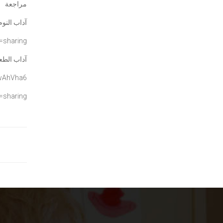
مراجعة
آداب النوم
=
sharing
آداب الطع
xwAhVha6
=sharing