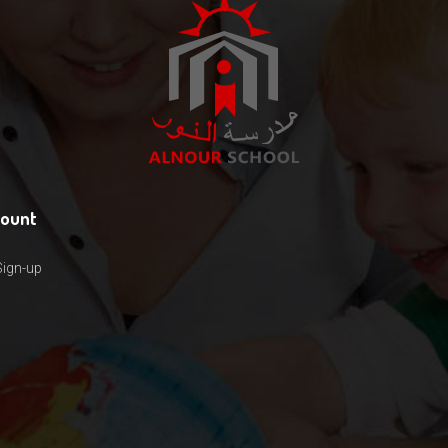
count
Sign-up