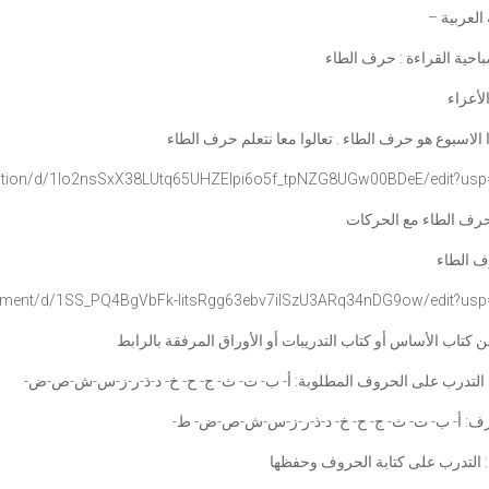
غة العربية
باحية القراءة : حرف الطاء
لأعزاء
 الاسبوع هو حرف الطاء . تعالوا معا نتعلم حرف الطاء
tion/d/
1Io2nsSxX38LUtq65UHZEIpi6o5f_
tpNZG8UGw00BDeE/edit?usp
رف الطاء مع الحركات
 الطاء
ment/d/1SS_PQ4BgVbFk-
IitsRgg63ebv7ilSzU3ARq34nDG9ow
/edit?usp
 كتاب الأساس أو كتاب التدريبات أو الأوراق المرفقة بالرابط
 التدرب على الحروف المطلوبة: أ- ب- ت- ث- ج- ح- خ- د-ذ-ر-ز-س-ش-ص-ض
 حرف: أ- ب- ت- ث- ج- ح- خ- د-ذ-ر-ز-س-ش-ص-ض- ط
 التدرب على كتابة الحروف وحفظها