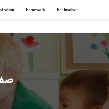
ANNOUNCEMENTS
CONTACT US
stration
Homework
Get Involved
صف ا