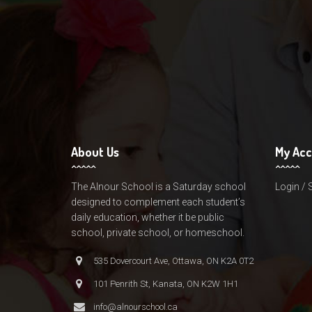
About Us
My Ac
The Alnour School is a Saturday school
Login / 
designed to complement each student’s
daily education, whether it be public
school, private school, or homeschool.
535 Dovercourt Ave, Ottawa, ON K2A 0T2
101 Penrith St, Kanata, ON K2W 1H1
info@alnourschool.ca