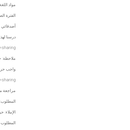
مواد الل –
الفترة الص
أصدقائي ا
درسنا لهذا
=
sharing
ملاحظة: ح
واجب حرف
=sharing
مراجعة من
المطلوب:-
الإملاء:-
المطلوب :