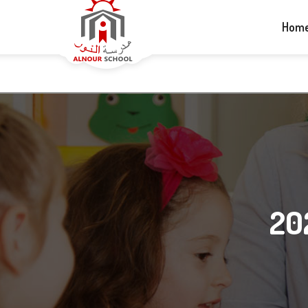
+1-613-265-5060
info@alnourschool.ca
Hom