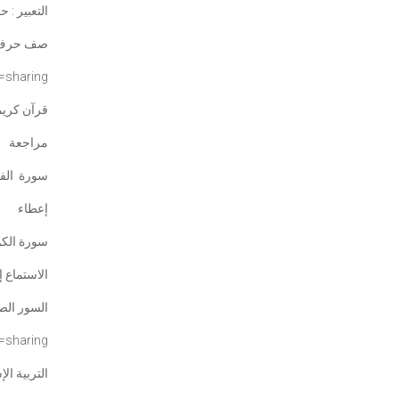
التعبير : 
صف حرف 
=sharing
قرآن كريم
مراجعة
سورة الفا
إعطاء
سورة الكوثر من 
الاستماع 
السور ال
=
sharing
التربية ال