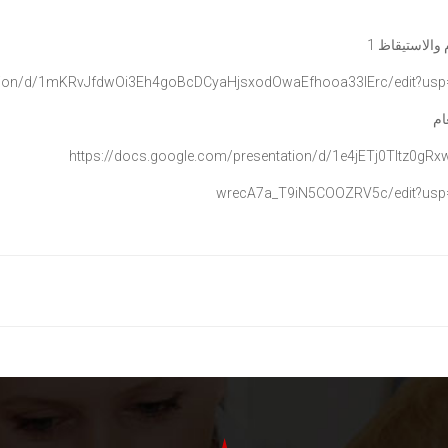
 والاستيقاظ 1
ion/d/
1mKRvJfdwOi3Eh4goBcDCyaHjsxodO
waEfhooa33IErc/edit?usp
ام
https://docs.google.com/
presentation/d/
1e4jETj0Tltz0gR
wrecA7a_T9iN5COOZRV5c/edit?
usp