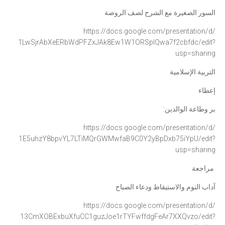
السور الصغيرة مع الشرح لصف الروضة
https://docs.google.com/
presentation/d/
1LwSjrAbXeERbWdPFZxJAk8Ew1W1OR
SplQwa7f2cbfdc/edit?
usp=
sharing
التربية الإسلامية
إعطاء
بر وطاعة الوالدين:
https://docs.google.com/
presentation/d/
1E5uhzY8bpvYL7LTiMQrGWMwfaB9C0
Y2yBpDxb75iYpU/edit?
usp=
sharing
مراجعة
آداب النوم والاستيقاظ ودعاء الصباح
https://docs.google.com/
presentation/d/
13CmXOBExbuXfuCC1guzJoe1rTYFwf
fdgFeAr7XXQvzo/edit?