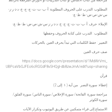
مراجعة من كتاب الأساس أو كتاب التدريبات أو الأوراق المرفقة بالرابط
المطلوب: التدرب على الحروف المطلوبة: أ- ب- ت- ث- ج- ح- خ- د-ذ-ر-ز-
س-ش-ص-ض- ط- ظ- ع-
الإملاء: حرف: أ- ب- ت- ث- ج- ح- خ- د-ذ-ر-ز-س-ش-ص-ض- ط- ظ- ع-
المطلوب : التدرب على كتابة الحروف وحفظها
التعبير : حفظ الكلمات التي تبدأ بحرف العين بالحركات
صف حرف العين
https://docs.google.com/
presentation/d/1MdWrVmi_
UBPcaVbGJFEo6cRGGdF8v5HQgI-
db8zwJmA/edit?usp=sharing
قرآن
إعطاء: سورة النصر من آية ( ١ إلى 2)
مراجعة سورة الفاتحة/ سورة الإخلاص/ سورة الناس/ سورة الفلق/
سورة الكوثر
الاستماع إلى قراء متمكنين عن طريق اليوتيوب وتكرار الآيات