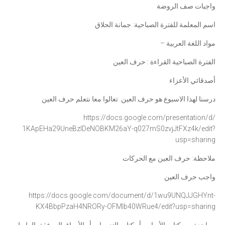
واجبات صف الروضة
اسم المعلمة للفترة الصباحية: جمانة الحلاق
مواد اللغة العربية –
الفترة الصباحية القراءة : حرف العين
أصدقائي الأعزاء
درسنا لهذا الاسبوع هو حرف العين. تعالوا معا نتعلم حرف العين
https://docs.google.com/
presentation/d/
1KApEHa29UneBzlDeNOBKM26aY-
q027mS0zvjJtFXz4k/edit?
usp=
sharing
ملاحظة: حرف العين مع الحركات
واجب حرف العين
https://docs.google.com/
document/d/1wu9UNQJJGHYnt-
KX4BbpPzaH4NRORy-OFMlb40WRue4/
edit?usp=sharing