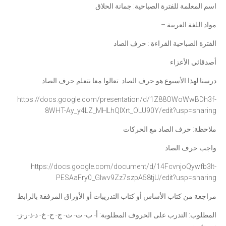
اسم المعلمة للفترة الصباحية: جمانة الحلاق
مواد اللغة العربية –
الفترة الصباحية القراءة : حرف الصاد
أصدقائي الأعزاء
درسنا لهذا الأسبوع هو حرف الصاد. تعالوا معا نتعلم حرف الصاد
https://docs.google.com/
presentation/d/1Z88OWoWwBDh3f-
8WHT-Ay_y4LZ_MHLhQlXrt_OLU90Y/
edit?usp=sharing
ملاحظة: حرف الصاد مع الحركات
واجب حرف الصاد
https://docs.google.com/
document/d/14FcvnjoQywfb3It-
PESAaFry0_Glwv9Zz7szpA58tjU/
edit?usp=sharing
مراجعة من كتاب الأساس أو كتاب التدريبات أو الأوراق المرفقة بالرابط
المطلوب: التدرب على الحروف المطلوبة: أ- ب- ت- ث- ج- ح- خ- د-ذ-ر-ز-