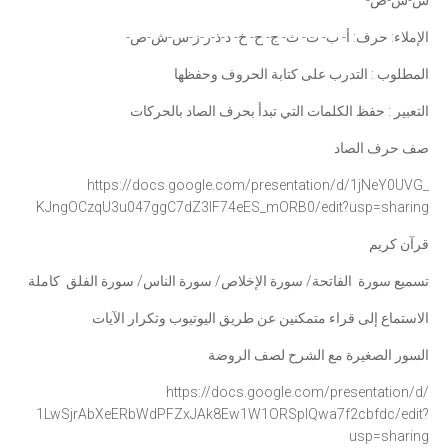
س-ش-ص-
الإملاء: حرف: أ- ب- ت- ث- ج- ح- خ- د-ذ-ر-ز-س-ش-ص-
المطلوب : التدرب على كتابة الحروف وحفظها
التعبير : حفظ الكلمات التي تبدأ بحرف الصاد بالحركات
صف حرف الصاد
https://docs.google.com/
presentation/d/1jNeY0UVG_
KJngOCzqU3u047ggC7dZ3lF74eES_
mORB0/edit?usp=sharing
قرآن كريم
تسميع سورة الفاتحة/ سورة الإخلاص/ سورة الناس/ سورة الفلق كاملة
الاستماع إلى قراء متمكنين عن طريق اليوتيوب وتكرار الآيات
السور الصغيرة مع الشرح لصف الروضة
https://docs.google.com/
presentation/d/
1LwSjrAbXeERbWdPFZxJAk8Ew1W1OR
SplQwa7f2cbfdc/edit?
usp=
sharing