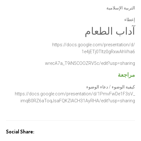
التربية الإسلامية
إعطاء
آداب الطعام
https://docs.google.com/
presentation/d/
1e4jETj0Tltz0gRxwAhVha6
wrecA7a_T9iN5COOZRV5c/edit?
usp=sharing
مراجعة
كيفية الوضوء / دعاء الوضوء
https://docs.google.com/
presentation/d/1PmvFwDe1F3sV_
imqB0RZ6aToqJsaFQKZlACH31AyRHA
/edit?usp=sharing
Social Share: