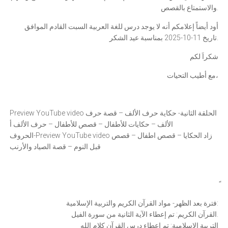
والاستمتاع بالقصص.
أود أيضاً إعلامكم أنه لا يوجد درس للغة العربية السبت القادم الموافق
تاريخ 11-10-2025 بمناسبة عيد الشكر.
شكراَ لكم
مع أطيب التحيات،
Preview YouTube video الحلقة الثانية- حكاية حرف الألف – قصة حرف
الألف – حكايات للأطفال – قصص للأطفال – حرف الألف أ
Preview YouTube video زاد الحكايا – قصص اطفال – قصص
-الحروف
قبل النوم – قصة الصياد والأرنب
فترة بعد الظهر- مواد القرآن الكريم والتربية الإسلامية:
القرآن الكريم: تم إعطاء الآية الثانية من سورة الفيل.
التربية الإسلامية: تم إعطاء درس القرآن كلام الله