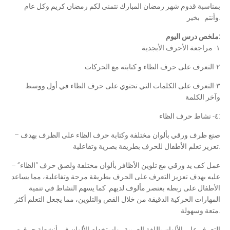
بمناسبة قدوم شهر رمضان المبارك نتمنى لكم رمضان كريم وكل عام
وأنتم بخير.
:
ملخص درس اليوم
١- مراجعة الأحرف الأبجدية
٢-التعرف على حرف الظاء و كتابته مع الحركات
٣-التعرف على الكلمات التي تحتوي على حرف الظاء في أول ووسط
وآخر الكلمة
٤- نشاط حرف الظاء:
– صنع ظرف ورقي بألوان مختلفة وكتابة حرف الظاء على الظرف بهدف
تعزيز تعلم الأطفال للحرف بطريقة بصرية وتفاعلية.
– عمل كف يد ورقي مع تلوين الأظافر بألوان مختلفة ولصق حرف “الظاء”
عليه بهدف تعزيز التعرف على الحرف بطريقة مرحة وتفاعلية، مما يساعد
الأطفال على ربطه بعنصر مألوف لديهم. كما يسهم النشاط في تنمية
المهارات الحركية الدقيقة من خلال القص والتلوين، مما يجعل التعلم أكثر
متعة وسهولة.
-التعرف على الألوان باللغة العربية وإستخدام الألوان في أنشطة حرف