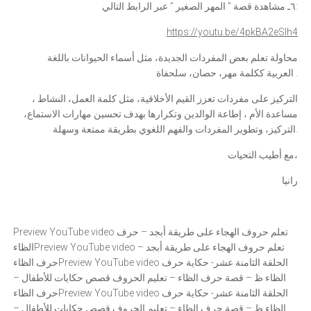
٦ـ مشاهدة قصة ” المهر الصغير ” عبر الرابط التالي:
https://youtu.be/4pkBA2eSlh4
محاولة تعلم بعض المفردات الجديدة، مثل أسماء الحيوانات باللغة
العربية ككلمة مهر، حصان، سلحفاة .
التركيز على مفردات تعزز القيم الأخلاقية، مثل كلمة العمل، النشاط ،
مساعدة الأم ، إطاعة الوالدين وتكرارها بهدف تحسين مهارات الاستماع،
التركيز، وتطوير المفردات والفهم اللغوي بطريقة ممتعة وسهلة.
مع أطيب التحيات،
رانيا
Preview YouTube video تعلم حروف الهجاء على طريقة أبجد – حرف
الظاءPreview YouTube video تعلم حروف الهجاء على طريقة أبجد –
Preview YouTube video الحلقة الثامنة عشر- حكاية حرف
حرف الظاء
الظاء ظ – قصة حرف الظاء – تعليم الحروف قصص حكايات للأطفال –
حرف الظاءPreview YouTube video الحلقة الثامنة عشر- حكاية حرف
الظاء ظ – قصة حرف الظاء – تعليم الحروف قصص حكايات للأطفال –