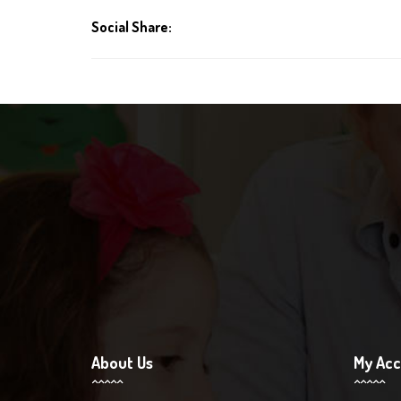
Social Share:
About Us
My Ac