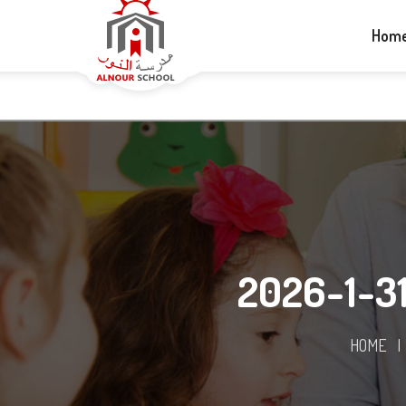
+1-613-265-5060
info@alnourschool.ca
Hom
HOME
|