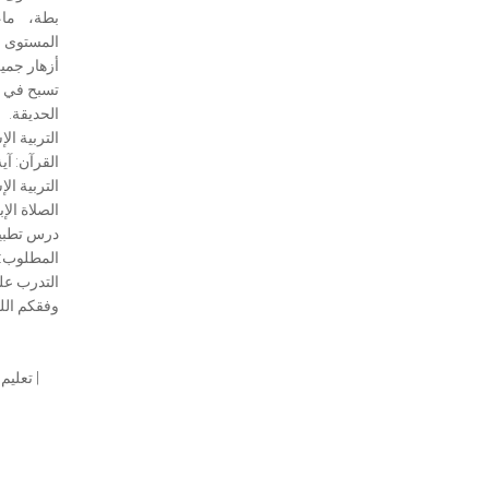
بطة، ماء
المستوى ال
أزهار جميل
تسبح في ا
الحديقة.
التربية ال
القرآن: آ
التربية الإ
الصلاة الإ
درس تطبيق
المطلوب:
التدرب عل
وفقكم الل