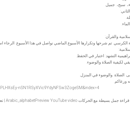
، سبح، جميل.
ثاني:
ة.
لماء.
إسلامية والقرآن:
ية الكرسي. تم شرحها وتكرارها الأسبوع الماضي نواصل في هذا الأسبوع: الرجاء اس
سلامية:
براهيمية التشهد: اختبار في الحفظ.
ي لكيفية الصلاة والوضوء.
ى الصلاة والوضوء في المنزل.
ه ورعاكم.
=PLHXsEy-
nSN1RSyXVic9YdyNFSw3ZogeSM&
index=4
Preview YouTube video تعليم قراءة جمل بسيطة مع الحركات |
Preview YouTube video تعليم قراءة جمل بسيطة مع الحركات | Arabic_alphabet