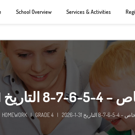
e
School Overview
Services & Activities
Regi
اريخ 31-1-2026
 التاريخ 31-1-2026
|
GRADE 4
|
HOMEWORK