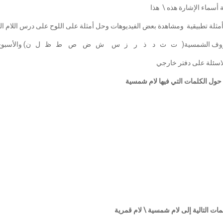
 أسماء الإشارة هذه \ هذا
أمثلة تطبيقية ومشاهدة بعض الفيديوهات وحل أمثلة على اللوح على درس اللام ال
لحروف الشمسية( ت ث د ذ ر ز س ش ض ص ط ظ ل ن) والأسبوع القاد
اسئلة على دفتر خارجي
ات التالية إلى لام شمسية \ لام قمرية