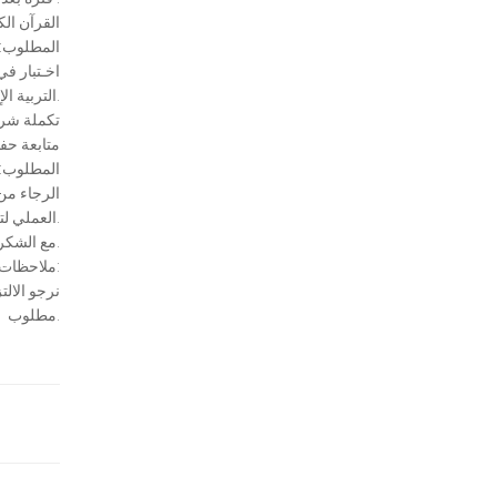
القرآن الك
المطلوب: حفظ من آية 1
اخـتبار في سور
التربية الإسلامية: الصيام صفحة15.
تكملة شرح
متابعة حف
المطلوب: 
الرجاء من 
العملي لتعليم الصلاة وحفظ الأدعية.
مع الشكر والتقدير لتعاونكم معنا.
ملاحظات مهمة للأهالي الكرام:
– نرجو الا
مطلوب.