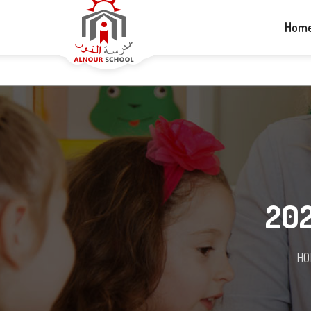
+1-613-265-5060
info@alnourschool.ca
Hom
HO