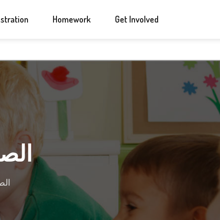
ANNOUNCEMENTS
CONTACT US
stration
Homework
Get Involved
الصف ا
الصف 