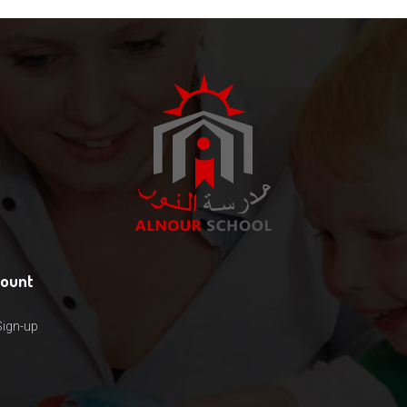
count
Sign-up