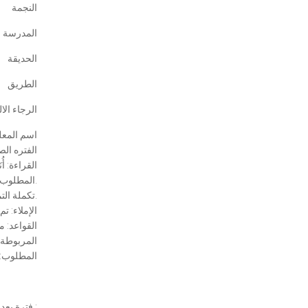
النجمة
المدرسة
الحديقة
الطريق
الرجاء الا
اسم المعل
الفتره الص
القراءة: أُن
المطلوب: قراءة الدرس جيدًا.
تكملة التمارين صفحة 38 – 39 من كتاب التمارين التكميلية.
الإملاء: تم 
القواعد: م
المربوطة
المطلوب: ا
فترة بعد الظهر- مواد القرآن الكريم والتربيه الاسلامية :