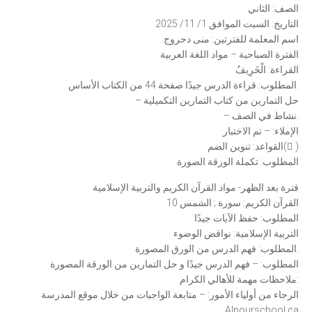
الصف: الثاني
التاريخ: السبت الموافق 1/ 11/ 2025
اسم المعلمة للفترتين: منى دحروج
الفترة الصباحية – مواد اللغة العربية
القراءة: الْخَرِيفُ
المطلوب: قراءة الدرس جيدًا صفحة 44 من الكتاب الأساس.
– حل التمارين من كتاب التمارين التكميلية
– نشاط في الصف.
الإملاء: – تم الاختبار
القواعد: تنوين الضم( ٌ)
المطلوب: تكملة الورقة الصورة
فترة بعد الظهر- مواد القرآن الكريم والتربية الإسلامية
القرآن الكريم: سورة ; الشمس 10
المطلوب: حفظ الآيات جيدًا
التربية الإسلامية: نواقض الوضوء
المطلوب: فهم الدرس من الورق المصورة.
المطلوب: – فهم الدرس جيدًا و حل التمارين من الورقة المصورة
ملاحظات مهمة للأهالي الكرام:
الرجاء من أولياء الأمور: – متابعة الواجبات من خلال موقع المدرسة
Alnourschool.ca