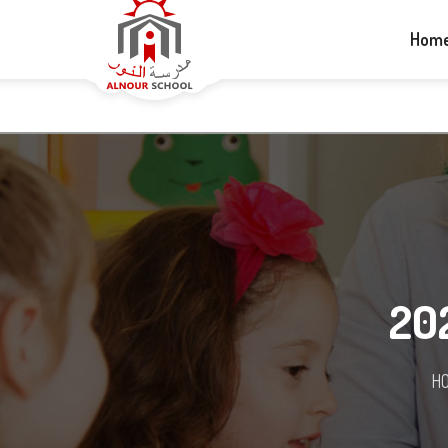
+1-613-265-5060
info@alnourschool.ca
Hom
H