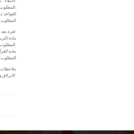
الاملاء: : صباحُ الخيرِ يا أمّي. شُكراً لكِ يا هُدى.
المطلوب: التدرب على كتابة الإملاء غيباً.
القواعد: 
المطلوب: حل 
فترة بعد الظهر:
مادة الترب
المطلوب: مراجعة الدرس, حل الأسئلة ص 29 وحفظ دعاء الدخول إلى البيت والخروج منه.
مادة القرآ
المطلوب: ت
ملاحظات ا
الانزلاق وللحفاظ على نظافة الصف.