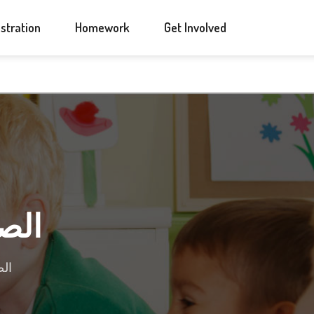
ANNOUNCEMENTS
CONTACT US
stration
Homework
Get Involved
الصف 
الصف