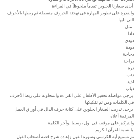
أبدى صغارنا الحلوين تقدماً ملحوظاً في القراءة
والقدرة على تطوير المهارة في تهجئة الحروف منفصلة ثم ربطها بالأحرف
التي تليها
مثل
دادا
دودي
دودة
دجاجة
دراجة
ذرة
ذئب
لذيذ
ذباب
يرجى مواصلة تحفيز الأطفال على القراءة والمحاولة على ربط الأحرف
في الكلمات ومن ثم تفكيكها
يرجى تدريب الصغار الحلوين على كتابة حرف الدال في أوراق العمل
المرفقة أعلاه
والتركيز على موقعه في اول ،وسط ،وآخر الكلمة
بالنسبة للقرآن الكريم
تم تسميع آية الكرسي وسورة الفيل وإعادة شرح قصة أصحاب الفيل